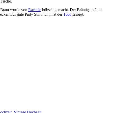
 Fische.
be Braut wurde von
Rachele
hübsch gemacht. Der Bräutigam fand
 lecker. Für gute Party Stimmung hat der
Tobi
gesorgt.
ochzeit
,
Vintage Hochzeit