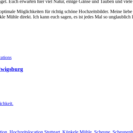
gel. Euch erwarten hier viel Natur, einige Gänse und Tauben und viele
t optimale Möglichkeiten für richtig schöne Hochzeitsbilder. Meine lie
nkle Mühle direkt. Ich kann euch sagen, es ist jedes Mal so unglaublich
udwigsburg
tion
,
Hochzeitslocation Stuttgart
,
Künkele Mühle
,
Scheune
,
Scheunenh